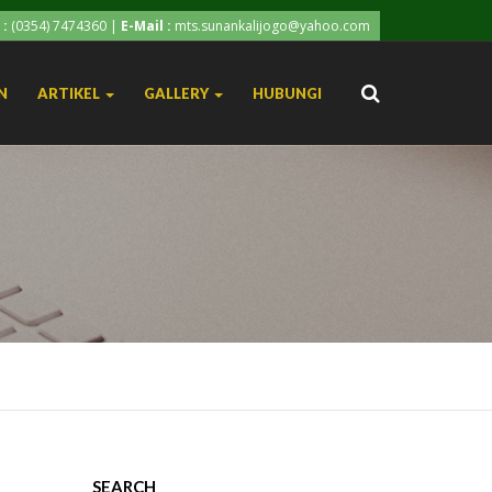
 :
(0354) 7474360
|
E-Mail :
mts.sunankalijogo@yahoo.com
N
ARTIKEL
GALLERY
HUBUNGI
SEARCH