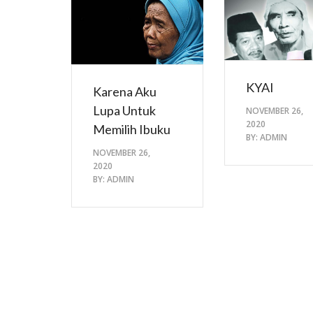
KYAI
Karena Aku
Lupa Untuk
NOVEMBER 26,
2020
Memilih Ibuku
BY:
ADMIN
NOVEMBER 26,
2020
BY:
ADMIN