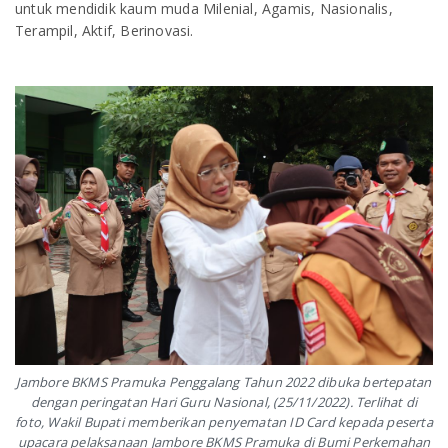
untuk mendidik kaum muda Milenial, Agamis, Nasionalis,
Terampil, Aktif, Berinovasi.
Jambore BKMS Pramuka Penggalang Tahun 2022 dibuka bertepatan
dengan peringatan Hari Guru Nasional, (25/11/2022). Terlihat di
foto, Wakil Bupati memberikan penyematan ID Card kepada peserta
upacara pelaksanaan Jambore BKMS Pramuka di Bumi Perkemahan