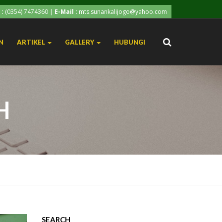
 :
(0354) 7474360
|
E-Mail :
mts.sunankalijogo@yahoo.com
N
ARTIKEL
GALLERY
HUBUNGI
H
SEARCH