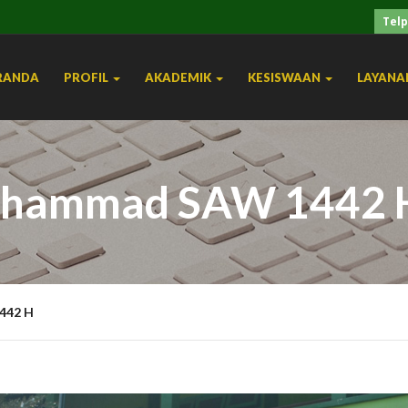
Telp
RANDA
PROFIL
AKADEMIK
KESISWAAN
LAYANA
uhammad SAW 1442 
442 H