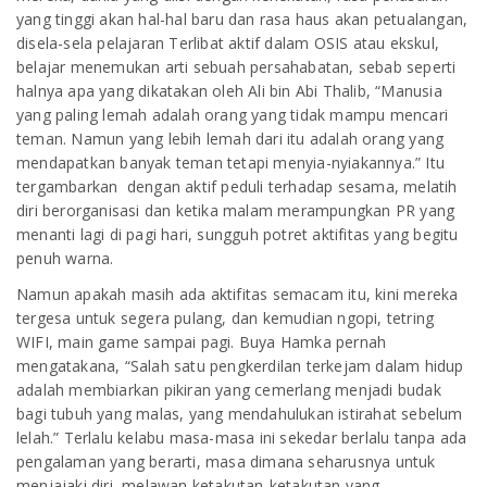
yang tinggi akan hal-hal baru dan rasa haus akan petualangan,
disela-sela pelajaran Terlibat aktif dalam OSIS atau ekskul,
belajar menemukan arti sebuah persahabatan, sebab seperti
halnya apa yang dikatakan oleh Ali bin Abi Thalib, “Manusia
yang paling lemah adalah orang yang tidak mampu mencari
teman. Namun yang lebih lemah dari itu adalah orang yang
mendapatkan banyak teman tetapi menyia-nyiakannya.” Itu
tergambarkan dengan aktif peduli terhadap sesama, melatih
diri berorganisasi dan ketika malam merampungkan PR yang
menanti lagi di pagi hari, sungguh potret aktifitas yang begitu
penuh warna.
Namun apakah masih ada aktifitas semacam itu, kini mereka
tergesa untuk segera pulang, dan kemudian ngopi, tetring
WIFI, main game sampai pagi. Buya Hamka pernah
mengatakana, “Salah satu pengkerdilan terkejam dalam hidup
adalah membiarkan pikiran yang cemerlang menjadi budak
bagi tubuh yang malas, yang mendahulukan istirahat sebelum
lelah.” Terlalu kelabu masa-masa ini sekedar berlalu tanpa ada
pengalaman yang berarti, masa dimana seharusnya untuk
menjajaki diri, melawan ketakutan-ketakutan yang